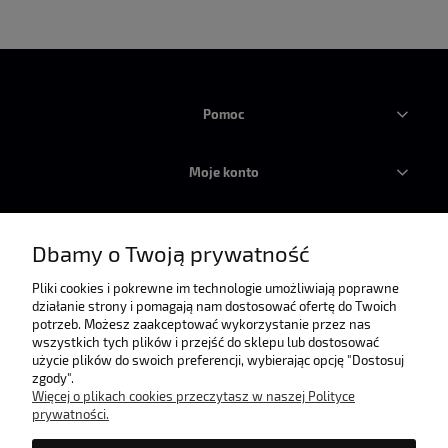
Pomoc
Moje konto
Płatności i dostawa
Dbamy o Twoją prywatność
Informacje
Pliki cookies i pokrewne im technologie umożliwiają poprawne
działanie strony i pomagają nam dostosować ofertę do Twoich
potrzeb. Możesz zaakceptować wykorzystanie przez nas
wszystkich tych plików i przejść do sklepu lub dostosować
O nas
użycie plików do swoich preferencji, wybierając opcję "Dostosuj
zgody".
Więcej o plikach cookies przeczytasz w naszej Polityce
prywatności.