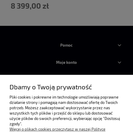
8 399,00 zł
Pomoc
Moje konto
Płatności i dostawa
Dbamy o Twoją prywatność
Informacje
Pliki cookies i pokrewne im technologie umożliwiają poprawne
działanie strony i pomagają nam dostosować ofertę do Twoich
potrzeb. Możesz zaakceptować wykorzystanie przez nas
wszystkich tych plików i przejść do sklepu lub dostosować
O nas
użycie plików do swoich preferencji, wybierając opcję "Dostosuj
zgody".
Więcej o plikach cookies przeczytasz w naszej Polityce