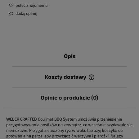
poleć znajomemu
dodaj opinię
Opis
Koszty dostawy
Cena nie zawiera ewentualnych kosztów płatności
Opinie o produkcie (0)
WEBER CRAFTED Gourmet BBQ System umożliwia przeniesienie
przygotowywania posiłków na zewnątrz, co wcześniej wydawało się
niemożliwe. Przygotuj smażony ryż w woku lub użyj koszyka do
gotowania na parze, aby przyrządzić warzywa i pierożki. Należy