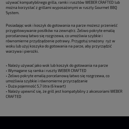
używać kompatybilnego grilla, ramki i rusztów WEBER CRAFTED lub
można korzystać z grillami wyposażonymi w ruszty Gourmet BBQ
System.
Posiadając wok i koszyk do gotowania na parze możesz przenieść
przygotowywanie posiłków na zewnątrz. Żeliwo pokryte emalią
porcelanową łatwo się rozgrzewa, co umożliwia szybkie i
równomierne przydządzenie potrawy. Przygotuj smażony ryż w
woku lub użyj koszyka do gotowania na parze, aby przyrządzić
warzywa i pierożki.
• Należy używać jako wok lub koszyk do gotowania na parze
• Wymagane są ramka i ruszty WEBER CRAFTED
• Żeliwo pokryte emalią porcelanową łatwo się rozgrzewa, co
umożliwia szybkie i równomierne przyrządzanie
• Duża pojemność 5,7 litra (6 kwart)
• Należy upewnić się, że grill jest kompatybilny z akcesoriami WEBER
CRAFTED