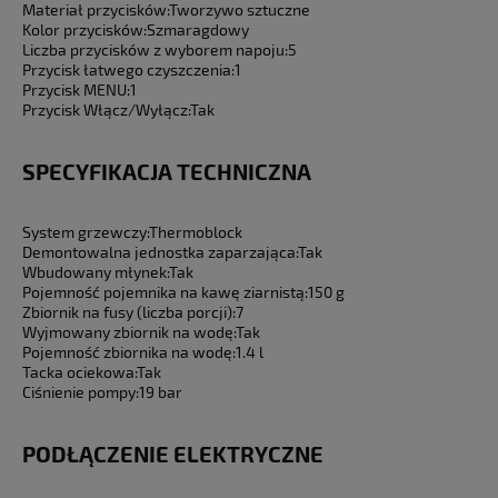
Materiał przycisków:
Tworzywo sztuczne
Kolor przycisków:
Szmaragdowy
Liczba przycisków z wyborem napoju:
5
Przycisk łatwego czyszczenia:
1
Przycisk MENU:
1
Przycisk Włącz/Wyłącz:
Tak
SPECYFIKACJA TECHNICZNA
System grzewczy:
Thermoblock
Demontowalna jednostka zaparzająca:
Tak
Wbudowany młynek:
Tak
Pojemność pojemnika na kawę ziarnistą:
150 g
Zbiornik na fusy (liczba porcji):
7
Wyjmowany zbiornik na wodę:
Tak
Pojemność zbiornika na wodę:
1.4 l
Tacka ociekowa:
Tak
Ciśnienie pompy:
19 bar
PODŁĄCZENIE ELEKTRYCZNE