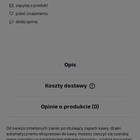
zapytaj o produkt
poleć znajomemu
dodaj opinię
Opis
Koszty dostawy
Cena nie zawiera ewentualnych kosztów płatności
Opinie o produkcie (0)
Od świeżo zmielonych ziaren po otulający zapach kawy: dzięki
automatycznemu ekspresowi do kawy możesz cieszyć się szeroką
gamą napojów za naciśnięciem jednego przycisku, a także korzystać