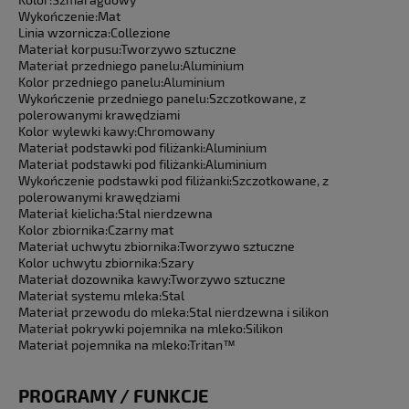
Wykończenie:
Mat
Linia wzornicza:
Collezione
Materiał korpusu:
Tworzywo sztuczne
Materiał przedniego panelu:
Aluminium
Kolor przedniego panelu:
Aluminium
Wykończenie przedniego panelu:
Szczotkowane, z
polerowanymi krawędziami
Kolor wylewki kawy:
Chromowany
Materiał podstawki pod filiżanki:
Aluminium
Materiał podstawki pod filiżanki:
Aluminium
Wykończenie podstawki pod filiżanki:
Szczotkowane, z
polerowanymi krawędziami
Materiał kielicha:
Stal nierdzewna
Kolor zbiornika:
Czarny mat
Materiał uchwytu zbiornika:
Tworzywo sztuczne
Kolor uchwytu zbiornika:
Szary
Materiał dozownika kawy:
Tworzywo sztuczne
Materiał systemu mleka:
Stal
Materiał przewodu do mleka:
Stal nierdzewna i silikon
Materiał pokrywki pojemnika na mleko:
Silikon
Materiał pojemnika na mleko:
Tritan™
PROGRAMY / FUNKCJE