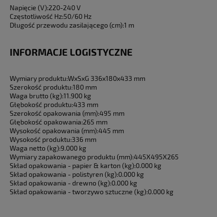
Napięcie (V):
220-240 V
Częstotliwość Hz:
50/60 Hz
Długość przewodu zasilającego (cm):
1 m
INFORMACJE LOGISTYCZNE
Wymiary produktu:
WxSxG 336x180x433 mm
Szerokość produktu:
180 mm
Waga brutto (kg):
11.900 kg
Głębokość produktu:
433 mm
Szerokość opakowania (mm):
495 mm
Głębokość opakowania:
265 mm
Wysokość opakowania (mm):
445 mm
Wysokość produktu:
336 mm
Waga netto (kg):
9.000 kg
Wymiary zapakowanego produktu (mm):
445X495X265
Skład opakowania - papier & karton (kg):
0.000 kg
Skład opakowania - polistyren (kg):
0.000 kg
Skład opakowania - drewno (kg):
0.000 kg
Skład opakowania - tworzywo sztuczne (kg):
0.000 kg