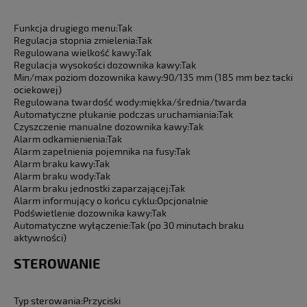
Funkcja drugiego menu:
Tak
Regulacja stopnia zmielenia:
Tak
Regulowana wielkość kawy:
Tak
Regulacja wysokości dozownika kawy:
Tak
Min/max poziom dozownika kawy:
90/135 mm (185 mm bez tacki
ociekowej)
Regulowana twardość wody:
miękka/średnia/twarda
Automatyczne płukanie podczas uruchamiania:
Tak
Czyszczenie manualne dozownika kawy:
Tak
Alarm odkamienienia:
Tak
Alarm zapełnienia pojemnika na fusy:
Tak
Alarm braku kawy:
Tak
Alarm braku wody:
Tak
Alarm braku jednostki zaparzającej:
Tak
Alarm informujący o końcu cyklu:
Opcjonalnie
Podświetlenie dozownika kawy:
Tak
Automatyczne wyłączenie:
Tak (po 30 minutach braku
aktywności)
STEROWANIE
Typ sterowania:
Przyciski