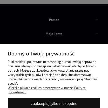
Pomoc
Moje konto
Płatności i dostawa
Dbamy o Twoją prywatność
Informacje
Pliki cookies i pokrewne im technologie umożliwiają poprawne
działanie strony i pomagają nam dostosować ofertę do Twoich
potrzeb. Możesz zaakceptować wykorzystanie przez nas
wszystkich tych plików i przejść do sklepu lub dostosować
O nas
użycie plików do swoich preferencji, wybierając opcję "Dostosuj
zgody".
Więcej o plikach cookies przeczytasz w naszej Polityce
prywatności.
zaakceptuj tylko niezbędne