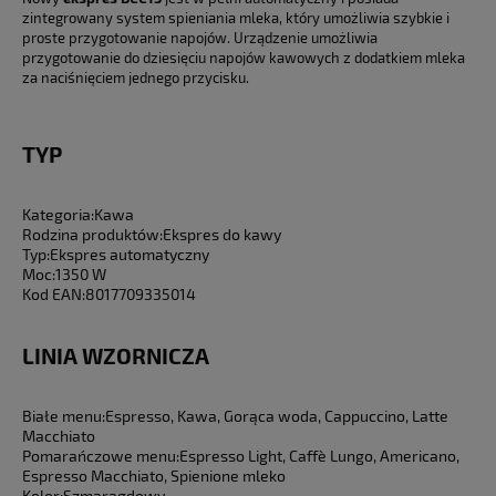
zintegrowany system spieniania mleka, który umożliwia szybkie i
proste przygotowanie napojów. Urządzenie umożliwia
przygotowanie do dziesięciu napojów kawowych z dodatkiem mleka
za naciśnięciem jednego przycisku.
TYP
Kategoria:
Kawa
Rodzina produktów:
Ekspres do kawy
Typ:
Ekspres automatyczny
Moc:
1350 W
Kod EAN:
8017709335014
LINIA WZORNICZA
Białe menu:
Espresso, Kawa, Gorąca woda, Cappuccino, Latte
Macchiato
Pomarańczowe menu:
Espresso Light, Caffè Lungo, Americano,
Espresso Macchiato, Spienione mleko
Kolor:
Szmaragdowy