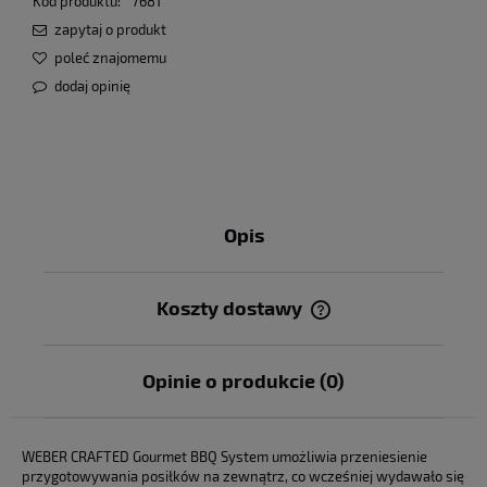
Kod produktu:
7681
zapytaj o produkt
poleć znajomemu
dodaj opinię
Opis
Koszty dostawy
Cena nie zawiera ewentualnych kosztów płatności
Opinie o produkcie (0)
WEBER CRAFTED Gourmet BBQ System umożliwia przeniesienie
przygotowywania posiłków na zewnątrz, co wcześniej wydawało się