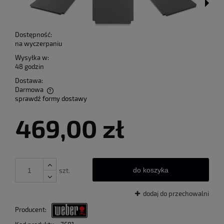
Dostępność:
na wyczerpaniu
Wysyłka w:
48 godzin
Dostawa:
Darmowa
sprawdź formy dostawy
Cena nie zawiera ewentualnych kosztów płatności
469,00 zł
do koszyka
szt.
dodaj do przechowalni
Producent: