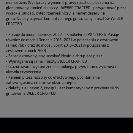
niemożliwe. Wystarczy wymienić prawy ruszt do pieczenia na
glazurowany kamień do pizzy WEBER CRAFTED i przygotować pizzę
wysokiej jakości, chleb rzemieślniczy, a nawet desery na
grillu. Należy używać kompatybilnego grilla, ramy i rusztów WEBER
CRAFTED.
• Pasuje do modeli Genesis 2022+ i SmokeFire EPX4/EPX6. Pasuje
również do modeli Genesis 2016–2021 w połączeniu z zestawem
ramek
7
687 oraz do modeli Spirit 2016–2021 w połączeniu z
zestawem ramek 7688
• Zaprojektowany, aby uzyskać idealnie chrupiącą pizzę
• Wymagane są rama i ruszty WEBER CRAFTED
• Glazurowane wykończenie zapobiega przywieraniu żywności i
ułatwia czyszczenie
• Kamień przeznaczony do efektywnego pochłaniania,
zatrzymywania i rozprowadzania ciepła
• Należy się upewnić, czy grill jest kompatybilny z przyborami do
grillowania WEBER CRAFTED