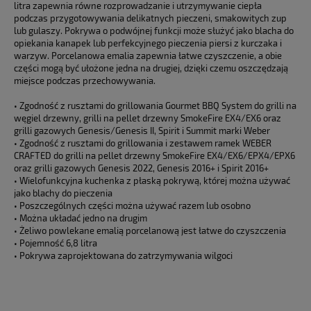
litra zapewnia równe rozprowadzanie i utrzymywanie ciepła
podczas przygotowywania delikatnych pieczeni, smakowitych zup
lub gulaszy. Pokrywa o podwójnej funkcji może służyć jako blacha do
opiekania kanapek lub perfekcyjnego pieczenia piersi z kurczaka i
warzyw. Porcelanowa emalia zapewnia łatwe czyszczenie, a obie
części mogą być ułożone jedna na drugiej, dzięki czemu oszczędzają
miejsce podczas przechowywania.
• Zgodność z rusztami do grillowania Gourmet BBQ System do grilli na
węgiel drzewny, grilli na pellet drzewny SmokeFire EX4/EX6 oraz
grilli gazowych Genesis/Genesis II, Spirit i Summit marki Weber
• Zgodność z rusztami do grillowania i zestawem ramek WEBER
CRAFTED do grilli na pellet drzewny SmokeFire EX4/EX6/EPX4/EPX6
oraz grilli gazowych Genesis 2022, Genesis 2016+ i Spirit 2016+
• Wielofunkcyjna kuchenka z płaską pokrywą, której można używać
jako blachy do pieczenia
• Poszczególnych części można używać razem lub osobno
• Można układać jedno na drugim
• Żeliwo powlekane emalią porcelanową jest łatwe do czyszczenia
• Pojemność 6,8 litra
• Pokrywa zaprojektowana do zatrzymywania wilgoci