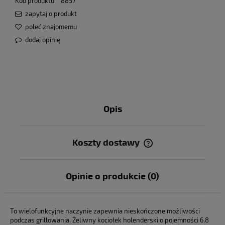
Kod produktu:
8857
zapytaj o produkt
poleć znajomemu
dodaj opinię
Opis
Koszty dostawy
Cena nie zawiera ewentualnych kosztów płatności
Opinie o produkcie (0)
To wielofunkcyjne naczynie zapewnia nieskończone możliwości
podczas grillowania. Żeliwny kociołek holenderski o pojemności 6,8