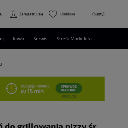
(pusty)
ię
Zarejestruj się
ej
Kawa
Serwis
Strefa Marki Jura
13
 do grillowania pizzy śr.