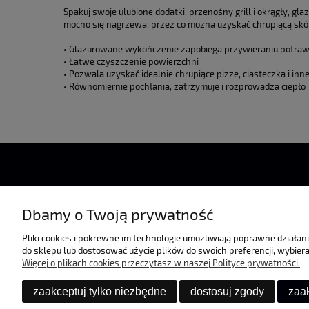
Spakuj swoje ulubione dodatki, przenośny grill i okrągły, 
mocno się nagrzewa, przez co można uzyskać chrupiącą skó
• Glazurowane wykończenie zapobiega przywieraniu potra
• Łatwe czyszczenie powierzchni
• Pozwala uzyskać idealnie chrupiące pizze, ciasteczka i inn
• Równomiernie pochłania, zatrzymuje i rozprowadza ciepło
Dbamy o Twoją prywatność
Pomoc
Pliki cookies i pokrewne im technologie umożliwiają poprawne działa
do sklepu lub dostosować użycie plików do swoich preferencji, wybiera
Zwroty i reklamacje
Więcej o plikach cookies przeczytasz w naszej Polityce prywatności.
Regulamin
zaakceptuj tylko niezbędne
dostosuj zgody
zaak
Raty