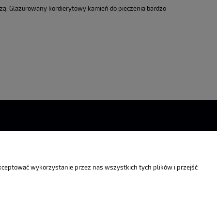
izzą. Glazurowany kordierytowy kamień do pieczenia bardzo
nformacje
O nas
akceptować wykorzystanie przez nas wszystkich tych plików i przejść
olityka prywatności
Kontakt
O firmie