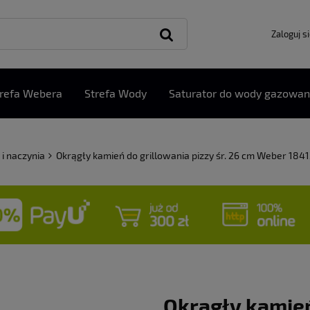
Zaloguj s
trefa Webera
Strefa Wody
Saturator do wody gazowan
 i naczynia
Okrągły kamień do grillowania pizzy śr. 26 cm Weber 184
Okrągły kamień