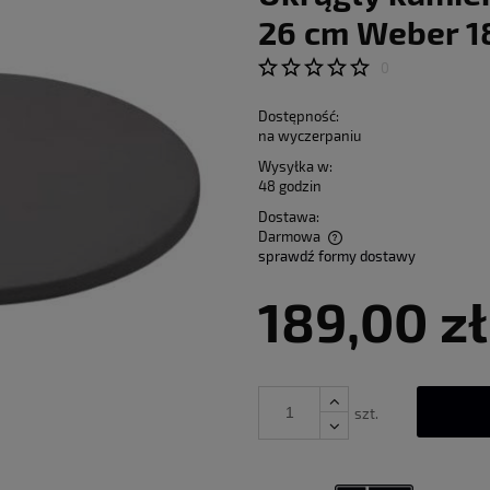
26 cm Weber 1
0
Dostępność:
na wyczerpaniu
Wysyłka w:
48 godzin
Dostawa:
Darmowa
sprawdź formy dostawy
Cena nie zawiera ewentualnych kosztów
189,00 zł
płatności
szt.