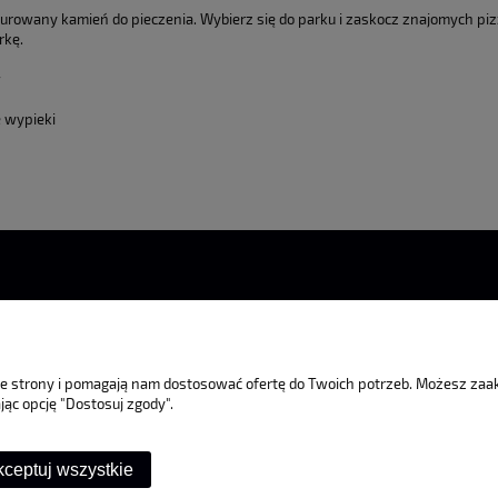
płatności
glazurowany kamień do pieczenia. Wybierz się do parku i zaskocz znajomych p
rkę.
w
e wypieki
Moje konto
Płatności i dostawa
I
nie strony i pomagają nam dostosować ofertę do Twoich potrzeb. Możesz za
jąc opcję "Dostosuj zgody".
Twoje zamówienia
Formy płatności
P
Ustawienia konta
Czas i koszty dostawy
ceptuj wszystkie
Przechowalnia
Czas realizacji zamówienia