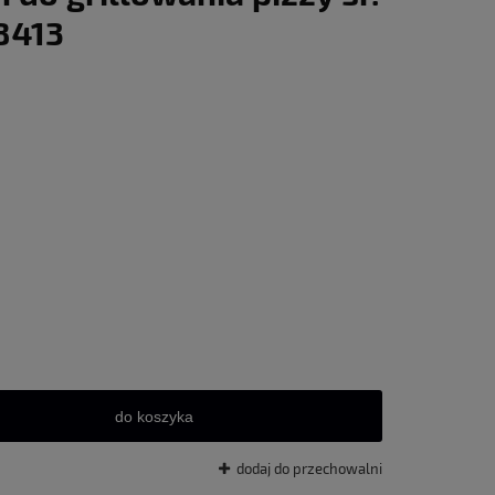
8413
do koszyka
dodaj do przechowalni