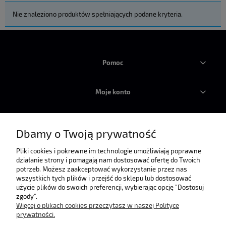
Nie znaleziono produktów spełniających podane kryteria.
Pomoc
Moje konto
Płatności i dostawa
Dbamy o Twoją prywatność
Informacje
Pliki cookies i pokrewne im technologie umożliwiają poprawne
działanie strony i pomagają nam dostosować ofertę do Twoich
potrzeb. Możesz zaakceptować wykorzystanie przez nas
wszystkich tych plików i przejść do sklepu lub dostosować
O nas
użycie plików do swoich preferencji, wybierając opcję "Dostosuj
zgody".
Więcej o plikach cookies przeczytasz w naszej Polityce
prywatności.